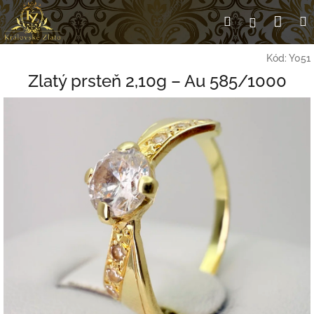
Prejsť
Nák
Hľadať
Prihlásen
na
obsah
koší
Kód:
Y051
Zlatý prsteň 2,10g – Au 585/1000