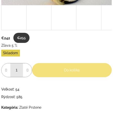
€255
€242
Zľava 5 %
Jednotková
Skladom
cena:
Do košíka
Veľkosť: 54
Rýdzosť: 585
Kategória
:
Zlaté Prstene