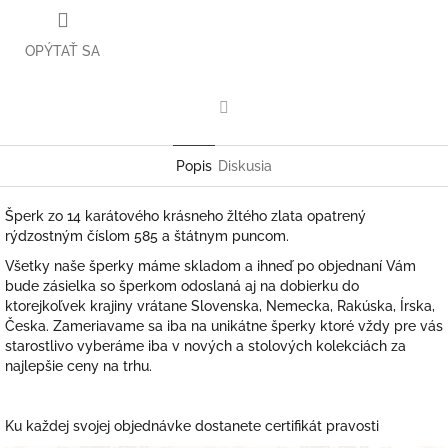
OPÝTAŤ SA
Facebook
Popis
Diskusia
Šperk zo 14 karátového krásneho žltého zlata opatrený
rýdzostným číslom 585 a štátnym puncom.
Všetky naše šperky máme skladom a ihneď po objednaní Vám
bude zásielka so šperkom odoslaná aj na dobierku do
ktorejkoľvek krajiny vrátane Slovenska, Nemecka, Rakúska, Írska,
Česka. Zameriavame sa iba na unikátne šperky ktoré vždy pre vás
starostlivo vyberáme iba v nových a stolových kolekciách za
najlepšie ceny na trhu.
Ku každej svojej objednávke dostanete certifikát pravosti