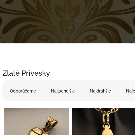
Zlaté Prívesky
R
a
Odporúčame
Najlacnejšie
Najdrahšie
Najp
d
e
V
n
ý
i
p
e
i
p