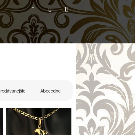
Nákupný
Hľadať
Prihlásenie
košík
redávanejšie
Abecedne