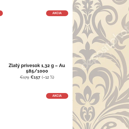
AKCIA
Zlatý prívesok 1,32 g – Au
585/1000
€179
€157
(–12 %)
AKCIA