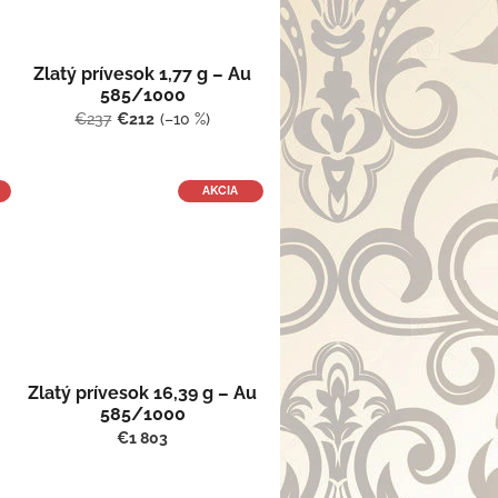
Zlatý prívesok 1,77 g – Au
585/1000
€237
€212
(–10 %)
AKCIA
Zlatý prívesok 16,39 g – Au
585/1000
€1 803