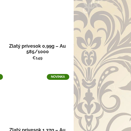
Zlatý prívesok 0,99g – Au
585/1000
€149
NOVINKA
Zlatý prívesok 1,37g – Au