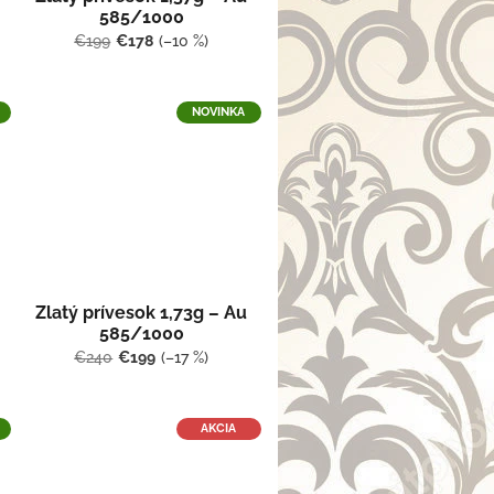
585/1000
€199
€178
(–10 %)
NOVINKA
Zlatý prívesok 1,73g – Au
585/1000
€240
€199
(–17 %)
AKCIA