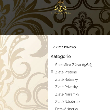
Prejsť
na
obsah
Domov
/
Zlaté Prívesky
B
Kategórie
o
Preskočiť
kategórie
č
Špeciálna Zľava 65€/g
n
Zlaté Prstene
ý
p
Zlaté Retiazky
a
Zlaté Prívesky
n
e
Zláté Náramky
l
Zlaté Náušnice
Detské šperky