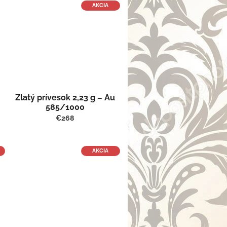
AKCIA
Zlatý prívesok 2,23 g – Au
585/1000
€268
AKCIA