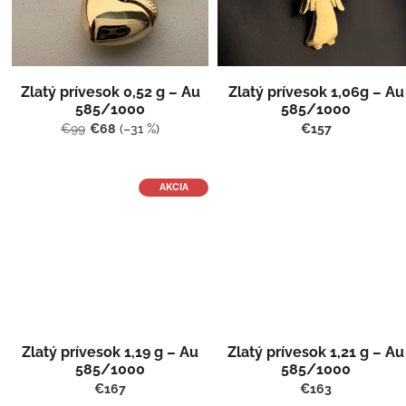
s
r
p
o
r
d
o
u
d
k
Zlatý prívesok 0,52 g – Au
Zlatý prívesok 1,06g – Au
u
t
585/1000
585/1000
k
o
€99
€68
(–31 %)
€157
t
v
o
v
AKCIA
Zlatý prívesok 1,19 g – Au
Zlatý prívesok 1,21 g – Au
585/1000
585/1000
€167
€163