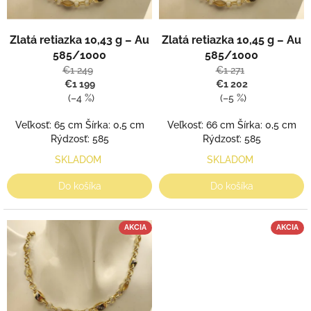
r
v
o
d
Zlatá retiazka 10,43 g – Au
Zlatá retiazka 10,45 g – Au
u
585/1000
585/1000
k
€1 249
€1 271
t
€1 199
€1 202
o
(–4 %)
(–5 %)
v
Veľkosť: 65 cm Šírka: 0,5 cm
Veľkosť: 66 cm Šírka: 0,5 cm
Rýdzosť: 585
Rýdzosť: 585
SKLADOM
SKLADOM
Do košíka
Do košíka
AKCIA
AKCIA