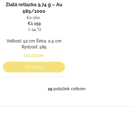
Zlatá retiazka 9,74 g – Au
585/1000
€1 360
€1 159
(–14 %)
Veľkosť: 52 cm Šírka: 0,5 cm
Rýdzosť: 585
SKLADOM
Do košíka
19
položiek celkom
O
v
l
á
Z
d
á
a
p
c
ä
i