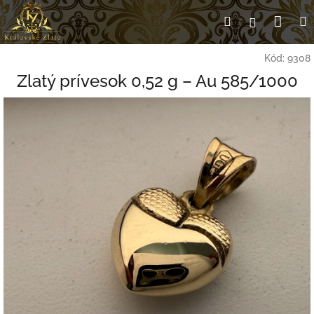
Prejsť
Nák
Hľadať
Prihlásen
na
obsah
koší
Kód:
9308
Zlatý prívesok 0,52 g – Au 585/1000