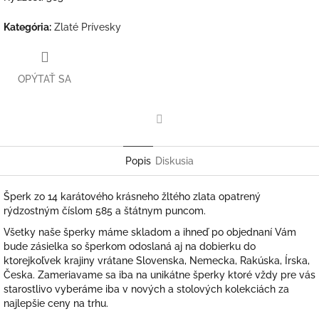
Kategória
:
Zlaté Prívesky
OPÝTAŤ SA
Facebook
Popis
Diskusia
Šperk zo 14 karátového krásneho žltého zlata opatrený
rýdzostným číslom 585 a štátnym puncom.
Všetky naše šperky máme skladom a ihneď po objednaní Vám
bude zásielka so šperkom odoslaná aj na dobierku do
ktorejkoľvek krajiny vrátane Slovenska, Nemecka, Rakúska, Írska,
Česka. Zameriavame sa iba na unikátne šperky ktoré vždy pre vás
starostlivo vyberáme iba v nových a stolových kolekciách za
najlepšie ceny na trhu.