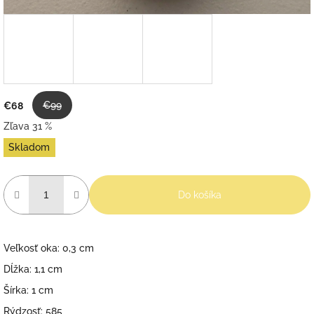
€99
€68
Zľava 31 %
Jednotková
Skladom
cena:
Do košíka
Veľkosť oka: 0,3 cm
Dĺžka: 1,1 cm
Šírka: 1 cm
Rýdzosť: 585