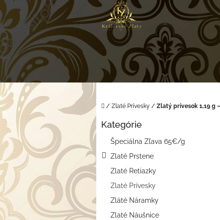
Prejsť
na
obsah
Domov
/
Zlaté Prívesky
/
Zlatý prívesok 1,19 g
B
Kategórie
o
Preskočiť
kategórie
č
Špeciálna Zľava 65€/g
n
Zlaté Prstene
ý
p
Zlaté Retiazky
a
Zlaté Prívesky
n
e
Zláté Náramky
l
Zlaté Náušnice