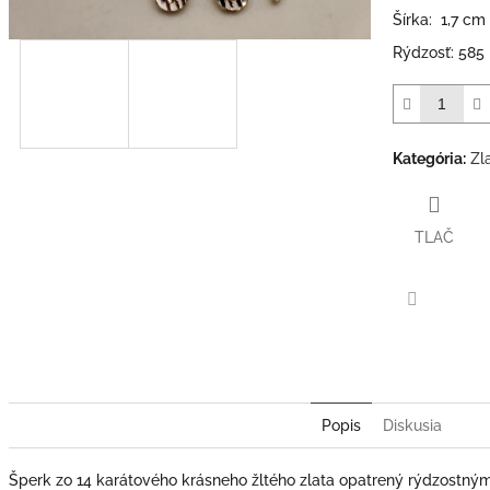
Šírka: 1,7 cm
Rýdzosť: 585
Kategória
:
Zl
TLAČ
Facebook
Popis
Diskusia
Šperk zo 14 karátového krásneho žltého zlata opatrený rýdzostný