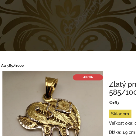
 – Au 585/1000
AKCIA
Zlatý pr
585/10
€167
Jednotková
Skladom
cena:
Veľkosť oka: 
Dĺžka: 1,9 cm