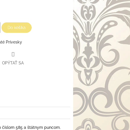
Do košíka
até Prívesky
OPÝTAŤ SA
m číslom 585 a štátnym puncom.