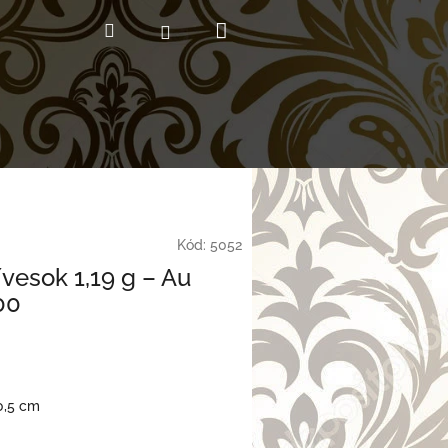
Nákupný
Hľadať
Prihlásenie
košík
Kód:
5052
ívesok 1,19 g – Au
00
0,5 cm