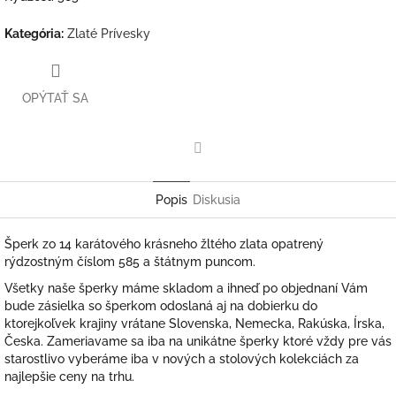
Kategória
:
Zlaté Prívesky
OPÝTAŤ SA
Facebook
Popis
Diskusia
Šperk zo 14 karátového krásneho žltého zlata opatrený
rýdzostným číslom 585 a štátnym puncom.
Všetky naše šperky máme skladom a ihneď po objednaní Vám
bude zásielka so šperkom odoslaná aj na dobierku do
ktorejkoľvek krajiny vrátane Slovenska, Nemecka, Rakúska, Írska,
Česka. Zameriavame sa iba na unikátne šperky ktoré vždy pre vás
starostlivo vyberáme iba v nových a stolových kolekciách za
najlepšie ceny na trhu.