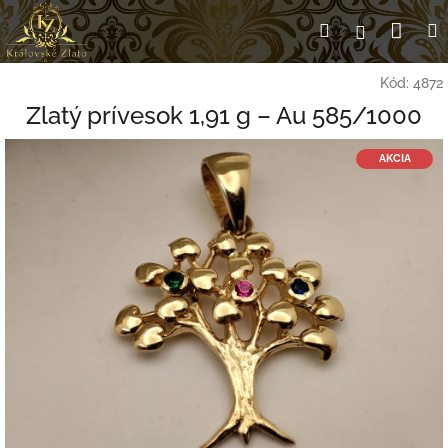
Prejsť
Nák
Hľadať
Prihlásen
na
obsah
koší
Kód:
4872
Zlatý prívesok 1,91 g – Au 585/1000
AKCIA