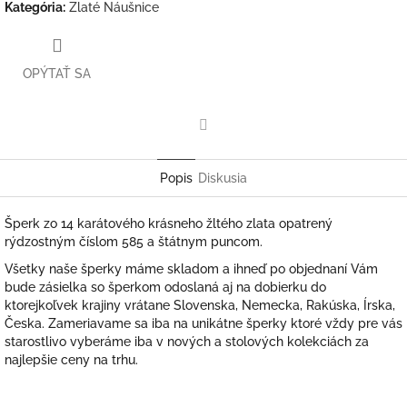
Kategória
:
Zlaté Náušnice
OPÝTAŤ SA
Facebook
Popis
Diskusia
Šperk zo 14 karátového krásneho žltého zlata opatrený
rýdzostným číslom 585 a štátnym puncom.
Všetky naše šperky máme skladom a ihneď po objednaní Vám
bude zásielka so šperkom odoslaná aj na dobierku do
ktorejkoľvek krajiny vrátane Slovenska, Nemecka, Rakúska, Írska,
Česka. Zameriavame sa iba na unikátne šperky ktoré vždy pre vás
starostlivo vyberáme iba v nových a stolových kolekciách za
najlepšie ceny na trhu.