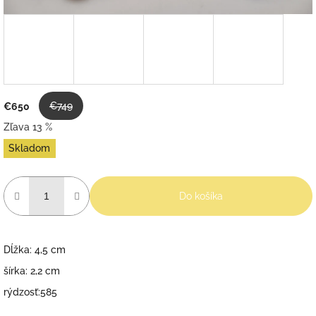
€749
€650
Zľava 13 %
Jednotková
Skladom
cena:
Do košíka
Dĺžka: 4,5 cm
šírka: 2,2 cm
rýdzosť:585