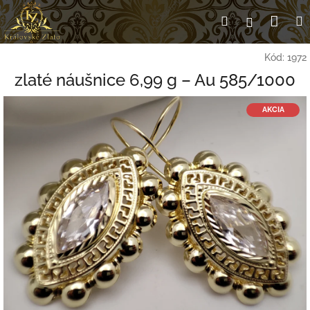
Prejsť
Nák
Hľadať
Prihlásen
na
obsah
koší
Kód:
1972
zlaté náušnice 6,99 g – Au 585/1000
AKCIA