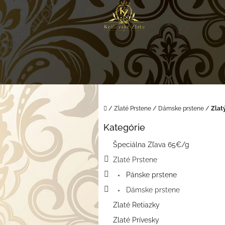
Prejsť
na
obsah
Domov
/
Zlaté Prstene
/
Dámske prstene
/
Zlat
B
Kategórie
o
Preskočiť
kategórie
č
Špeciálna Zľava 65€/g
n
Zlaté Prstene
ý
p
Pánske prstene
a
Dámske prstene
n
e
Zlaté Retiazky
l
Zlaté Prívesky