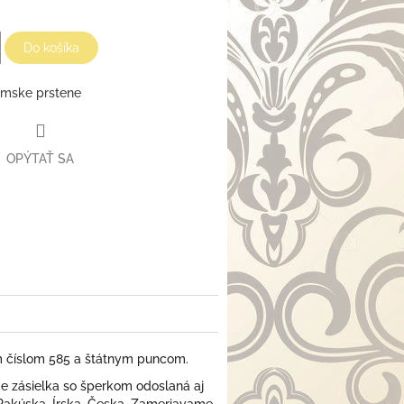
Do košíka
mske prstene
OPÝTAŤ SA
m číslom 585 a štátnym puncom.
 zásielka so šperkom odoslaná aj
 Rakúska, Írska, Česka. Zameriavame