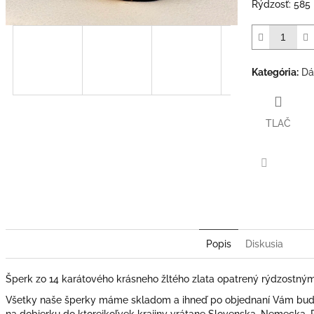
Rýdzosť: 585
Kategória
:
Dá
TLAČ
Facebook
Popis
Diskusia
Šperk zo 14 karátového krásneho žltého zlata opatrený rýdzostný
Všetky naše šperky máme skladom a ihneď po objednaní Vám bude
na dobierku do ktorejkoľvek krajiny vrátane Slovenska, Nemecka,