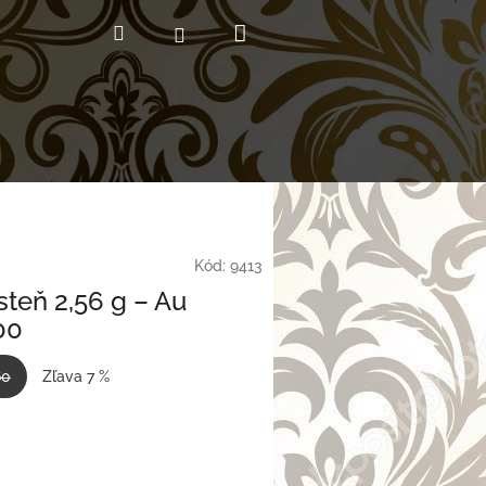
Nákupný
Hľadať
Prihlásenie
košík
Kód:
9413
steň 2,56 g – Au
00
60
Zľava 7 %