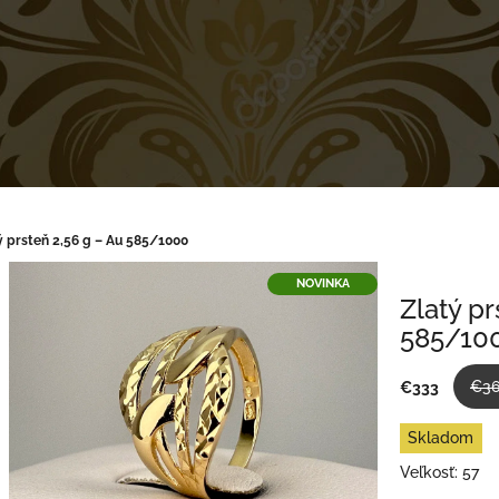
ý prsteň 2,56 g – Au 585/1000
NOVINKA
Zlatý pr
585/10
€3
€333
Jednotková
Skladom
cena:
Veľkosť: 57