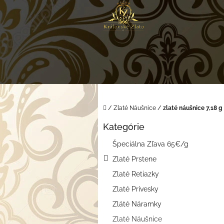
Prejsť
na
obsah
Domov
/
Zlaté Náušnice
/
zlaté náušnice 7,18 
B
Kategórie
o
Preskočiť
kategórie
č
Špeciálna Zľava 65€/g
n
Zlaté Prstene
ý
p
Zlaté Retiazky
a
Zlaté Prívesky
n
e
Zláté Náramky
l
Zlaté Náušnice