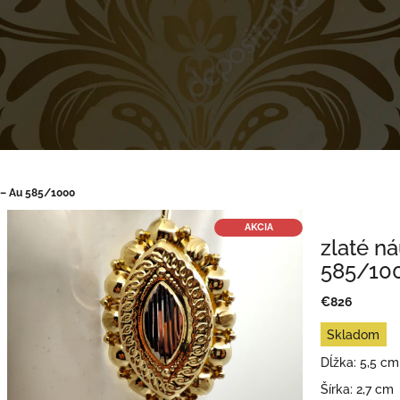
g – Au 585/1000
AKCIA
zlaté ná
585/10
€826
Jednotková
Skladom
cena:
Dĺžka: 5,5 cm
Šírka: 2,7 cm