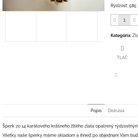
Rýdzosť: 585
Kategória
:
Zl
TLAČ
Facebook
Popis
Diskusia
Šperk zo 14 karátového krásneho žltého zlata opatrený rýdzostný
Všetky naše šperky máme skladom a ihneď po objednaní Vám bude