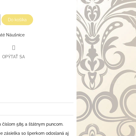
Do košíka
até Náušnice
OPÝTAŤ SA
m číslom 585 a štátnym puncom.
 zásielka so šperkom odoslaná aj