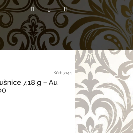
Nákupný
Hľadať
Prihlásenie
košík
Kód:
7144
ušnice 7,18 g – Au
00