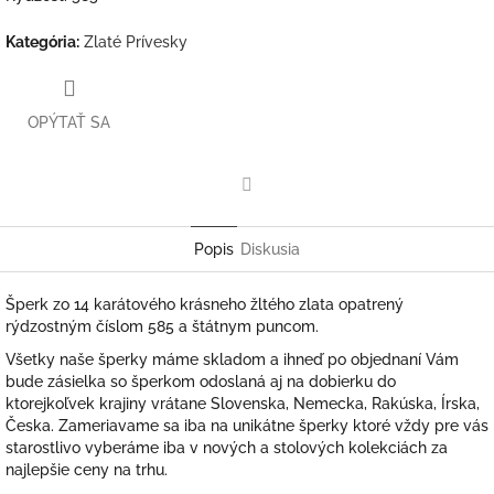
Kategória
:
Zlaté Prívesky
OPÝTAŤ SA
Facebook
Popis
Diskusia
Šperk zo 14 karátového krásneho žltého zlata opatrený
rýdzostným číslom 585 a štátnym puncom.
Všetky naše šperky máme skladom a ihneď po objednaní Vám
bude zásielka so šperkom odoslaná aj na dobierku do
ktorejkoľvek krajiny vrátane Slovenska, Nemecka, Rakúska, Írska,
Česka. Zameriavame sa iba na unikátne šperky ktoré vždy pre vás
starostlivo vyberáme iba v nových a stolových kolekciách za
najlepšie ceny na trhu.