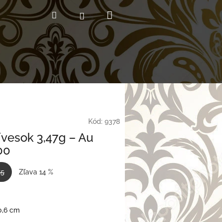
Nákupný
Hľadať
Prihlásenie
košík
Kód:
9378
ívesok 3,47g – Au
00
85
Zľava 14 %
0,6 cm