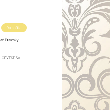
Do košíka
até Prívesky
OPÝTAŤ SA