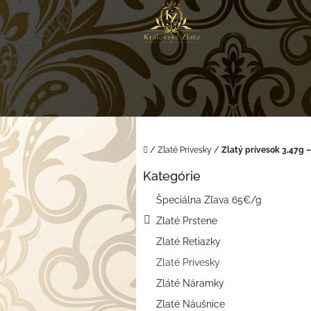
Prejsť
na
obsah
Domov
/
Zlaté Prívesky
/
Zlatý prívesok 3,47g 
B
Kategórie
o
Preskočiť
kategórie
č
Špeciálna Zľava 65€/g
n
Zlaté Prstene
ý
p
Zlaté Retiazky
a
Zlaté Prívesky
n
e
Zláté Náramky
l
Zlaté Náušnice