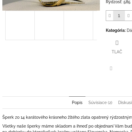
Rýdzosť: 585
Kategória
:
Dá
TLAČ
Facebook
Popis
Súvisiace (2)
Diskusi
Šperk zo 14 karátového krásneho žltého zlata opatrený rýdzostný
Všetky naše šperky máme skladom a ihneď po objednaní Vám bude
na dobierku do ktorejkoľvek krajiny vrátane Slovenska, Nemecka,