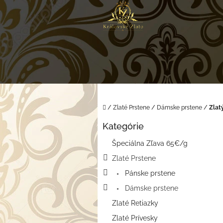
Prejsť
na
obsah
Domov
/
Zlaté Prstene
/
Dámske prstene
/
Zlat
B
Kategórie
o
Preskočiť
kategórie
č
Špeciálna Zľava 65€/g
n
Zlaté Prstene
ý
p
Pánske prstene
a
Dámske prstene
n
e
Zlaté Retiazky
l
Zlaté Prívesky