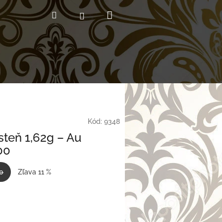
Nákupný
Hľadať
Prihlásenie
košík
Kód:
9348
steň 1,62g – Au
00
0
Zľava 11 %