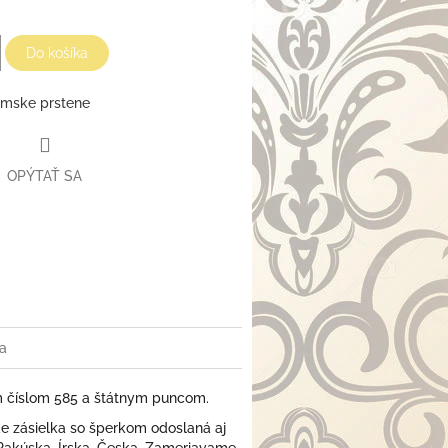
Do košíka
mske prstene
OPÝTAŤ SA
a
m číslom 585 a štátnym puncom.
 zásielka so šperkom odoslaná aj
 Rakúska, Írska, Česka. Zameriavame