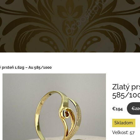
ý prsteň 1,62g – Au 585/1000
Zlatý pr
585/10
€22
€194
Jednotková
Skladom
cena:
Veľkosť: 57