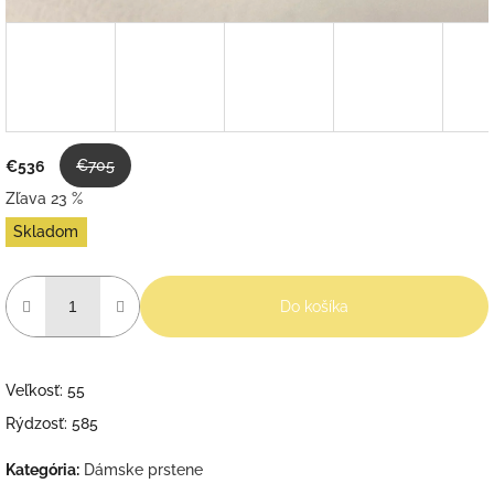
€705
€536
Zľava 23 %
Jednotková
Skladom
cena:
Do košíka
Veľkosť: 55
Rýdzosť: 585
Kategória
:
Dámske prstene