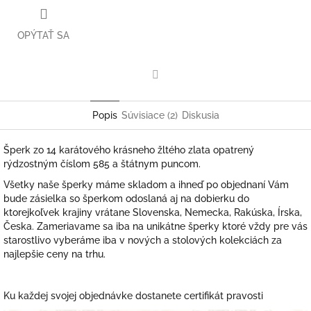
OPÝTAŤ SA
Facebook
Popis
Súvisiace (2)
Diskusia
Šperk zo 14 karátového krásneho žltého zlata opatrený
rýdzostným číslom 585 a štátnym puncom.
Všetky naše šperky máme skladom a ihneď po objednaní Vám
bude zásielka so šperkom odoslaná aj na dobierku do
ktorejkoľvek krajiny vrátane Slovenska, Nemecka, Rakúska, Írska,
Česka. Zameriavame sa iba na unikátne šperky ktoré vždy pre vás
starostlivo vyberáme iba v nových a stolových kolekciách za
najlepšie ceny na trhu.
Ku každej svojej objednávke dostanete certifikát pravosti