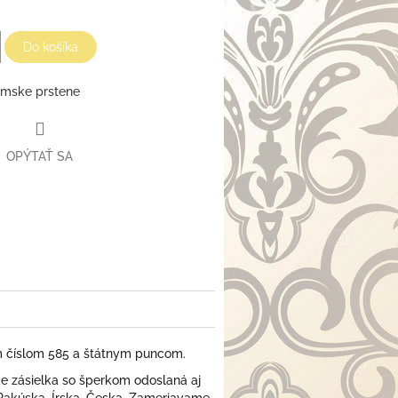
Do košíka
mske prstene
OPÝTAŤ SA
m číslom 585 a štátnym puncom.
 zásielka so šperkom odoslaná aj
 Rakúska, Írska, Česka. Zameriavame