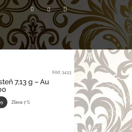
Nákupný
Hľadať
Prihlásenie
košík
Kód:
3433
steň 7,13 g – Au
00
63
Zľava 7 %