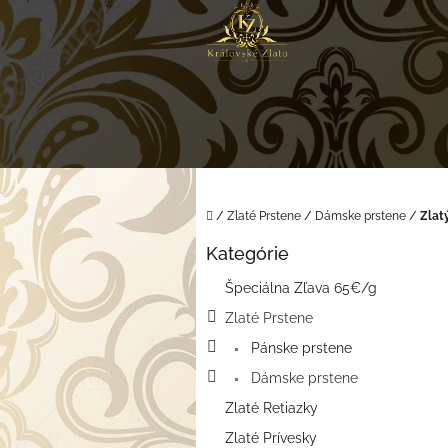
Prejsť
na
obsah
Domov
/
Zlaté Prstene
/
Dámske prstene
/
Zlat
B
Kategórie
o
Preskočiť
kategórie
č
Špeciálna Zľava 65€/g
n
Zlaté Prstene
ý
p
Pánske prstene
a
Dámske prstene
n
e
Zlaté Retiazky
l
Zlaté Prívesky