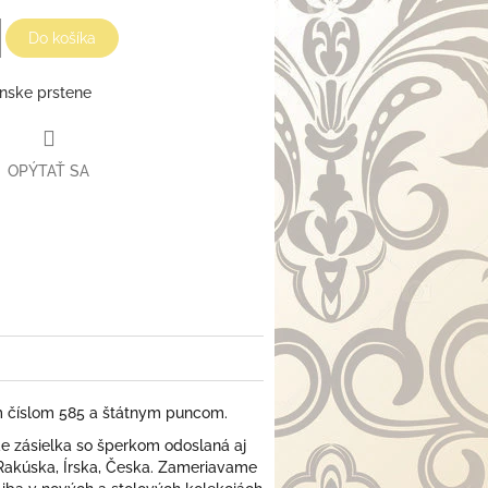
Do košíka
nske prstene
OPÝTAŤ SA
m číslom 585 a štátnym puncom.
 zásielka so šperkom odoslaná aj
 Rakúska, Írska, Česka. Zameriavame