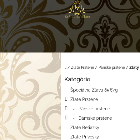
Prejsť
na
obsah
Domov
/
Zlaté Prstene
/
Pánske prstene
/
Zlatý
B
Kategórie
o
Preskočiť
kategórie
č
Špeciálna Zľava 65€/g
n
Zlaté Prstene
ý
p
Pánske prstene
a
Dámske prstene
n
e
Zlaté Retiazky
l
Zlaté Prívesky