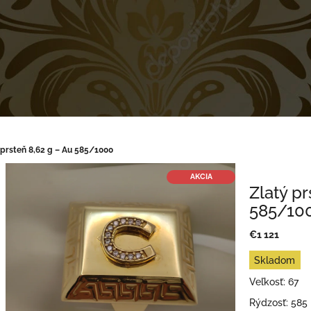
 prsteň 8,62 g – Au 585/1000
AKCIA
Zlatý pr
585/10
€1 121
Jednotková
Skladom
cena:
Veľkosť: 67
Rýdzosť: 585