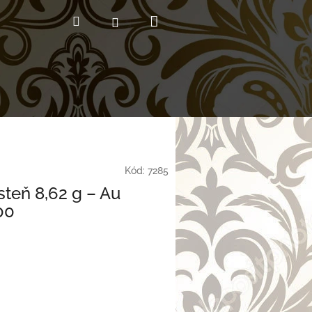
Nákupný
Hľadať
Prihlásenie
košík
Kód:
7285
steň 8,62 g – Au
00