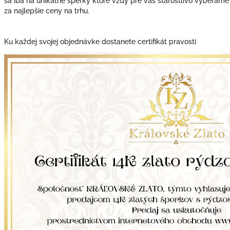
sa iba na unikátne šperky ktoré vždy pre vás starostlivo vyberáme
za najlepšie ceny na trhu.
Ku každej svojej objednávke dostanete certifikát pravosti