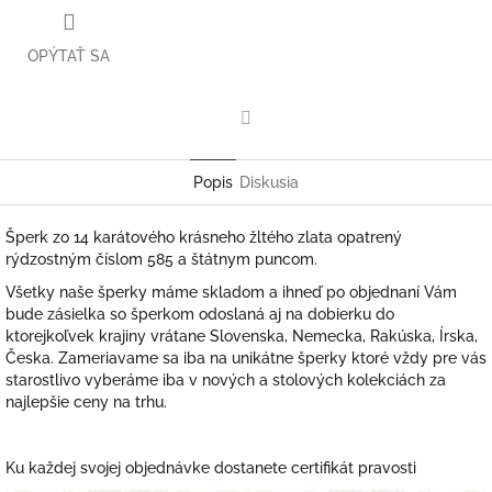
OPÝTAŤ SA
Facebook
Popis
Diskusia
Šperk zo 14 karátového krásneho žltého zlata opatrený
rýdzostným číslom 585 a štátnym puncom.
Všetky naše šperky máme skladom a ihneď po objednaní Vám
bude zásielka so šperkom odoslaná aj na dobierku do
ktorejkoľvek krajiny vrátane Slovenska, Nemecka, Rakúska, Írska,
Česka. Zameriavame sa iba na unikátne šperky ktoré vždy pre vás
starostlivo vyberáme iba v nových a stolových kolekciách za
najlepšie ceny na trhu.
Ku každej svojej objednávke dostanete certifikát pravosti