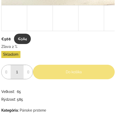
€584
€568
Zľava 2 %
Jednotková
Skladom
cena:
Do košíka
Veľkosť: 65
Rýdzosť: 585
Kategória
:
Pánske prstene