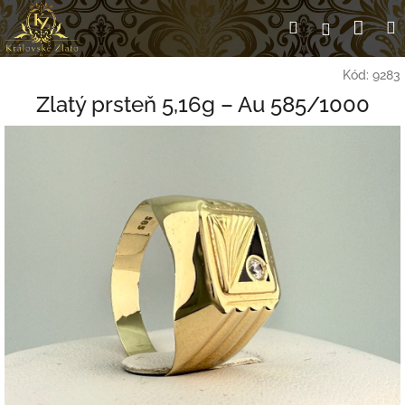
Prejsť
Nák
Hľadať
Prihlásen
na
obsah
koší
Kód:
9283
Zlatý prsteň 5,16g – Au 585/1000